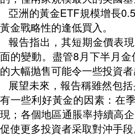
亞洲的黃金
ETF
規模增長
0.
黃金戰略性的逢低買入。
報告指出，其短期金價表現
面的變動。盡管
8
月下半月金
的大幅抛售可能令一些投資者
展望未來，報告稱雖然包括
有一些利好黃金的因素：在
現；各個地區通脹率持續高企
促使更多投資者采取對沖手段