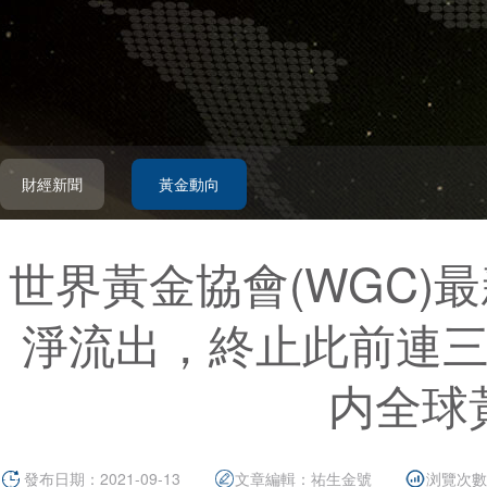
財經新聞
黃金動向
世界黃金協會(WGC)
淨流出，終止此前連
内全球
發布日期：2021-09-13
文章編輯：
祐生金號
浏覽次數