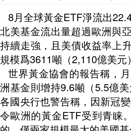
8
月全球黃金
ETF
淨流出
22.
北美基金流出量超過歐洲與
持續走強，且美債收益率上
規模爲
3611
噸（
2,110
億美元
世界黃金協會的報告稱，月
洲基金則增持
9.6
噸（
5.5
億美
各國央行也警告稱，因新冠變
令歐洲的黃金
ETF
受到青睐
的，僅兩家規模最大的美國基