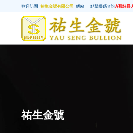
歡迎訪問
祐生金號有限公司
網站
點擊掃碼查詢
A類註冊
祐生金號