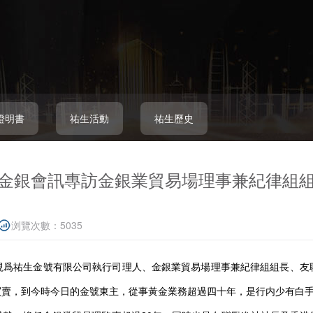
證明書
祐生活動
祐生歷史
金銀會訊專訪金銀業貿易場理事兼紀律組
浏覽次數：5035
現爲祐生金號有限公司執行司理人、金銀業貿易場理事兼紀律組組長、友
買賣，到今時今日的金號東主，從事黃金業務超過四十年，是行内少有白