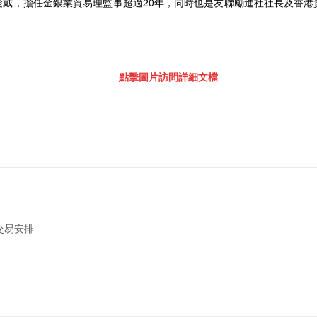
愛戴，擔任金銀業貿易理監事超過
20
年，同時也是友聯勵進社社長及香港
點擊圖片訪問詳細文檔
交易安排